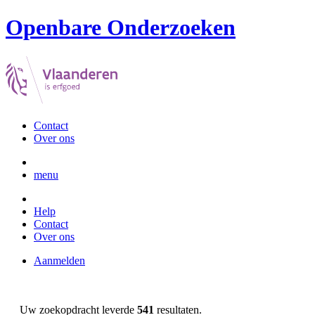
Openbare Onderzoeken
Contact
Over ons
menu
Help
Contact
Over ons
Aanmelden
Uw zoekopdracht leverde
541
resultaten.