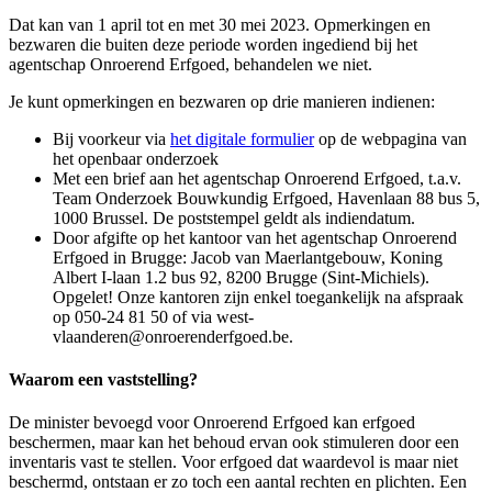
Dat kan van 1 april tot en met 30 mei 2023. Opmerkingen en
bezwaren die buiten deze periode worden ingediend bij het
agentschap Onroerend Erfgoed, behandelen we niet.
Je kunt opmerkingen en bezwaren op drie manieren indienen:
Bij voorkeur via
het digitale formulier
op de webpagina van
het openbaar onderzoek
Met een brief aan het agentschap Onroerend Erfgoed, t.a.v.
Team Onderzoek Bouwkundig Erfgoed, Havenlaan 88 bus 5,
1000 Brussel. De poststempel geldt als indiendatum.
Door afgifte op het kantoor van het agentschap Onroerend
Erfgoed in Brugge: Jacob van Maerlantgebouw, Koning
Albert I-laan 1.2 bus 92, 8200 Brugge (Sint-Michiels).
Opgelet! Onze kantoren zijn enkel toegankelijk na afspraak
op 050-24 81 50 of via west-
vlaanderen@onroerenderfgoed.be.
Waarom een vaststelling?
De minister bevoegd voor Onroerend Erfgoed kan erfgoed
beschermen, maar kan het behoud ervan ook stimuleren door een
inventaris vast te stellen. Voor erfgoed dat waardevol is maar niet
beschermd, ontstaan er zo toch een aantal rechten en plichten. Een