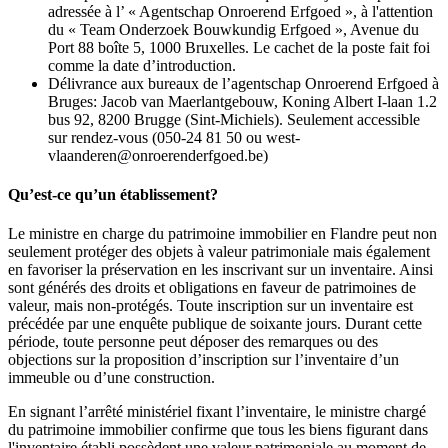
adressée à l’ « Agentschap Onroerend Erfgoed », à l'attention
du « Team Onderzoek Bouwkundig Erfgoed », Avenue du
Port 88 boîte 5, 1000 Bruxelles. Le cachet de la poste fait foi
comme la date d’introduction.
Délivrance aux bureaux de l’agentschap Onroerend Erfgoed à
Bruges: Jacob van Maerlantgebouw, Koning Albert I-laan 1.2
bus 92, 8200 Brugge (Sint-Michiels). Seulement accessible
sur rendez-vous (050-24 81 50 ou west-
vlaanderen@onroerenderfgoed.be)
Qu’est-ce qu’un établissement?
Le ministre en charge du patrimoine immobilier en Flandre peut non
seulement protéger des objets à valeur patrimoniale mais également
en favoriser la préservation en les inscrivant sur un inventaire. Ainsi
sont générés des droits et obligations en faveur de patrimoines de
valeur, mais non-protégés. Toute inscription sur un inventaire est
précédée par une enquête publique de soixante jours. Durant cette
période, toute personne peut déposer des remarques ou des
objections sur la proposition d’inscription sur l’inventaire d’un
immeuble ou d’une construction.
En signant l’arrêté ministériel fixant l’inventaire, le ministre chargé
du patrimoine immobilier confirme que tous les biens figurant dans
l'inventaire établi possèdent une valeur patrimoniale au moment de