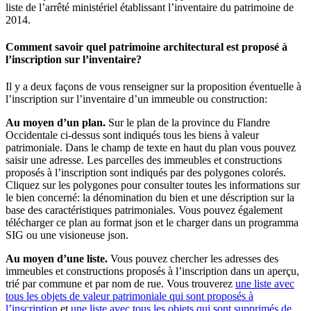
liste de l’arrêté ministériel établissant l’inventaire du patrimoine de
2014.
Comment savoir quel patrimoine architectural est proposé à
l’inscription sur l’inventaire?
Il y a deux façons de vous renseigner sur la proposition éventuelle à
l’inscription sur l’inventaire d’un immeuble ou construction:
Au moyen d’un plan.
Sur le plan de la province du Flandre
Occidentale ci-dessus sont indiqués tous les biens à valeur
patrimoniale. Dans le champ de texte en haut du plan vous pouvez
saisir une adresse. Les parcelles des immeubles et constructions
proposés à l’inscription sont indiqués par des polygones colorés.
Cliquez sur les polygones pour consulter toutes les informations sur
le bien concerné: la dénomination du bien et une déscription sur la
base des caractéristiques patrimoniales. Vous pouvez également
télécharger ce plan au format json et le charger dans un programma
SIG ou une visioneuse json.
Au moyen d’une liste.
Vous pouvez chercher les adresses des
immeubles et constructions proposés à l’inscription dans un aperçu,
trié par commune et par nom de rue. Vous trouverez
une liste avec
tous les objets de valeur patrimoniale qui sont proposés à
l’inscription
et
une liste avec tous les objets qui sont supprimés de