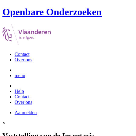
Openbare Onderzoeken
Contact
Over ons
menu
Help
Contact
Over ons
Aanmelden
×
Vaststelling van de Inventaris