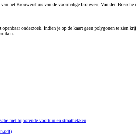
t van het Brouwershuis van de voormalige brouwerij Van den Bossche 
 openbaar onderzoek. Indien je op de kaart geen polygonen te zien kri
bruiken.
che met bijhorende voortuin en straathekken
n.pdf)