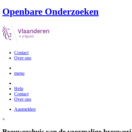
Openbare Onderzoeken
Contact
Over ons
menu
Help
Contact
Over ons
Aanmelden
×
Brouwershuis van de voormalige brouwerij