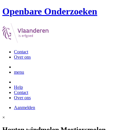
Openbare Onderzoeken
Contact
Over ons
menu
Help
Contact
Over ons
Aanmelden
×
Houten windmolen Mortiersmolen