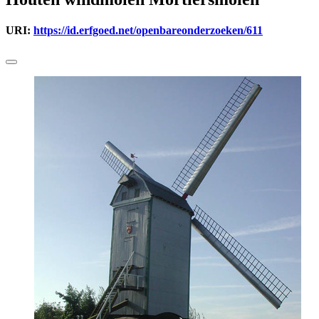
URI:
https://id.erfgoed.net/openbareonderzoeken/611