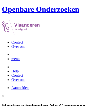
Openbare Onderzoeken
Contact
Over ons
menu
Help
Contact
Over ons
Aanmelden
×
Houten windmolen Ma Campagne