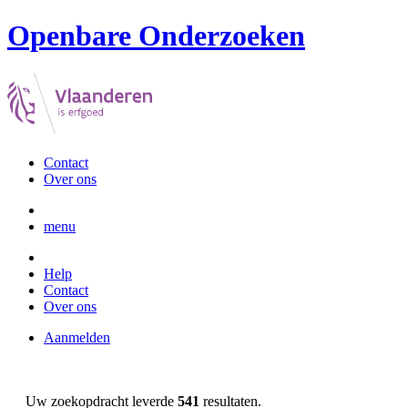
Openbare Onderzoeken
Contact
Over ons
menu
Help
Contact
Over ons
Aanmelden
Uw zoekopdracht leverde
541
resultaten.