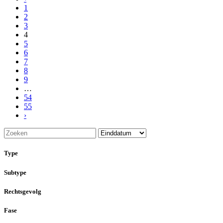
1
2
3
4
5
6
7
8
9
…
54
55
›
Type
Subtype
Rechtsgevolg
Fase